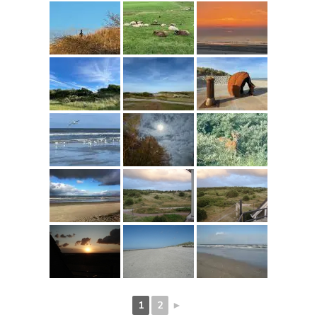
1
2
►