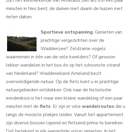
zult het kenmerkende van Ameland zien als u in een paar
minuten in Nes bent; de duinen met daarin de huizen met
rieten daken.
Sportieve ontspanning
. Genieten van
prachtige vergezichten over de
Waddenzee? Zeldzame vogels
waarnemen in één van de vele kwelders? Of gewoon
lekker wandelen in het bos én op het schoonste strand
van Nederland? Waddeneiland Ameland bezit
overweldigende natuur. Op de fiets kunt u er prachtige
natuurgebieden ontdekken. Ook naar de historische
eendenkooi is het maar een kleine wandeling of een paar
minuten met de
fiets
. Er zijn er vele
wandelroutes
die u
langs de mooiste plekjes leiden. Vanuit het appartement
zijn diverse bossen lopend en fietsend prima te bereiken.
Dat betekent in elk jaargetijde volop genieten. In het