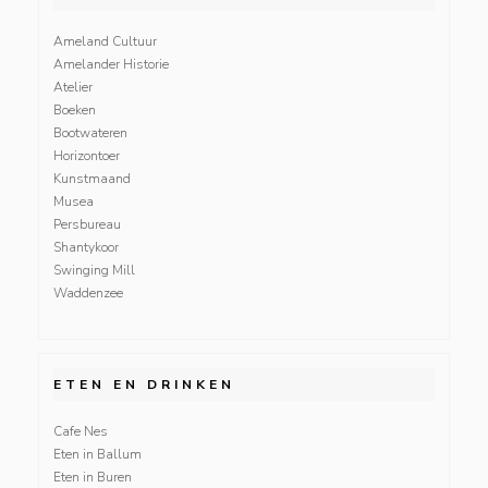
Ameland Cultuur
Amelander Historie
Atelier
Boeken
Bootwateren
Horizontoer
Kunstmaand
Musea
Persbureau
Shantykoor
Swinging Mill
Waddenzee
ETEN EN DRINKEN
Cafe Nes
Eten in Ballum
Eten in Buren