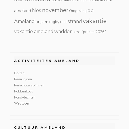
november
Nes
op
ameland
Omgeving
vakantie
Ameland
strand
prijzen
rugby
rust
wadden
vakantie ameland
zee
“prijzen 2026”
ACTIVITEITEN AMELAND
Golfen
Paardrijden
Parachute springen
Robbenboot
Rondvluchten
Wadlopen
CULTUUR AMELAND