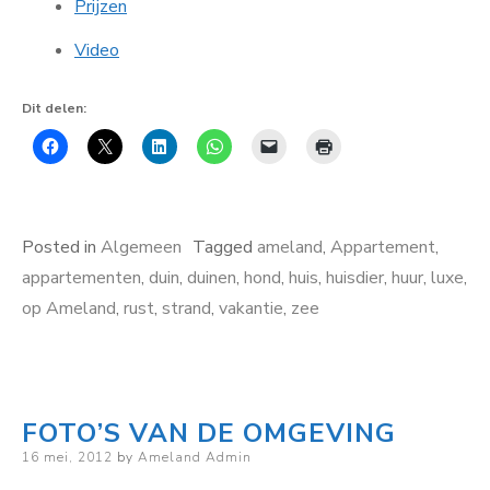
Prijzen
Video
Dit delen:
Posted in
Algemeen
Tagged
ameland
,
Appartement
,
appartementen
,
duin
,
duinen
,
hond
,
huis
,
huisdier
,
huur
,
luxe
,
op Ameland
,
rust
,
strand
,
vakantie
,
zee
FOTO’S VAN DE OMGEVING
Posted
16 mei, 2012
by
Ameland Admin
on