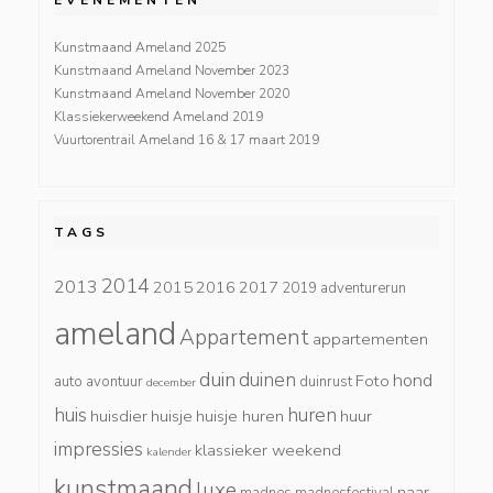
Kunstmaand Ameland 2025
Kunstmaand Ameland November 2023
Kunstmaand Ameland November 2020
Klassiekerweekend Ameland 2019
Vuurtorentrail Ameland 16 & 17 maart 2019
TAGS
2014
2013
2015
2016
2017
2019
adventurerun
ameland
Appartement
appartementen
duin
duinen
hond
Foto
auto
avontuur
duinrust
december
huis
huren
huisdier
huisje
huisje huren
huur
impressies
klassieker weekend
kalender
kunstmaand
luxe
naar
madnes
madnesfestival