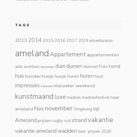
TAGS
2014
2013
2015
2016
2017
2019
adventurerun
ameland
Appartement
appartementen
duin
duinen
hond
Foto
auto
avontuur
duinrust
december
huis
huren
huisdier
huisje
huisje huren
huur
impressies
klassieker weekend
kalender
kunstmaand
luxe
naar
madnes
madnesfestival
november
Nes
op
ameland
Omgeving
vakantie
Ameland
strand
prijzen
rugby
rust
wadden
vakantie ameland
zee
“prijzen 2026”