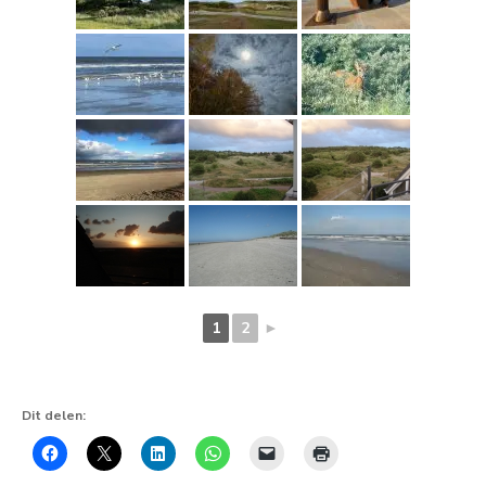
1
2
►
Dit delen: