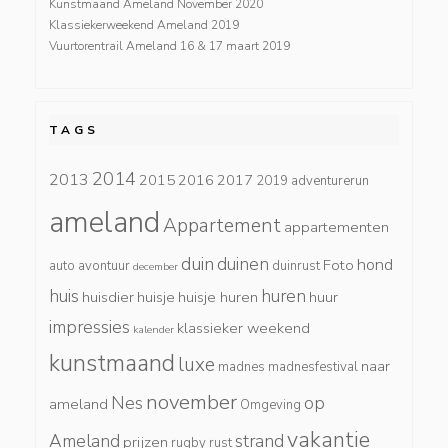
Kunstmaand Ameland November 2020
Klassiekerweekend Ameland 2019
Vuurtorentrail Ameland 16 & 17 maart 2019
TAGS
2014
2013
2015
2016
2017
2019
adventurerun
ameland
Appartement
appartementen
duin
duinen
hond
Foto
auto
avontuur
duinrust
december
huis
huren
huisdier
huisje
huisje huren
huur
impressies
klassieker weekend
kalender
kunstmaand
luxe
naar
madnes
madnesfestival
november
Nes
op
ameland
Omgeving
vakantie
Ameland
strand
prijzen
rugby
rust