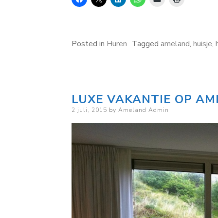
Posted in
Huren
Tagged
ameland
,
huisje
,
LUXE VAKANTIE OP A
Posted
2 juli, 2015
by
Ameland Admin
on