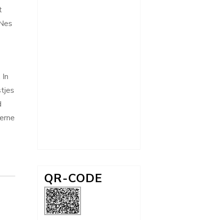
t
 Nes
 In
tjes
d
derne
QR-CODE