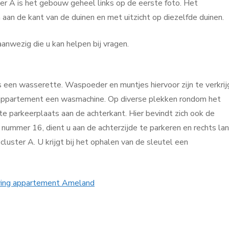
ter A is het gebouw geheel links op de eerste foto. Het
 aan de kant van de duinen en met uitzicht op diezelfde duinen.
anwezig die u kan helpen bij vragen.
 is een wasserette. Waspoeder en muntjes hiervoor zijn te verkri
et appartement een wasmachine. Op diverse plekken rondom het
te parkeerplaats aan de achterkant. Hier bevindt zich ook de
 nummer 16, dient u aan de achterzijde te parkeren en rechts la
luster A. U krijgt bij het ophalen van de sleutel een
ving appartement Ameland