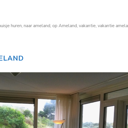
huisje huren
,
naar ameland
,
op Ameland
,
vakantie
,
vakantie amel
MELAND