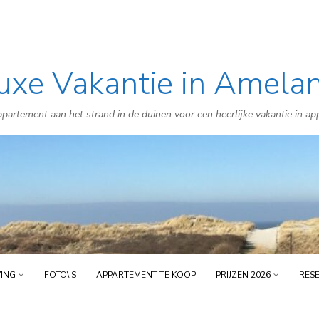
uxe Vakantie in Amela
Skip
to
partement aan het strand in de duinen voor een heerlijke vakantie in a
content
VING
FOTO\’S
APPARTEMENT TE KOOP
PRIJZEN 2026
RES