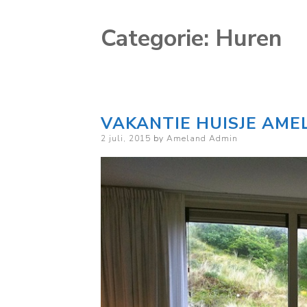
Categorie:
Huren
VAKANTIE HUISJE AME
Posted
2 juli, 2015
by
Ameland Admin
on