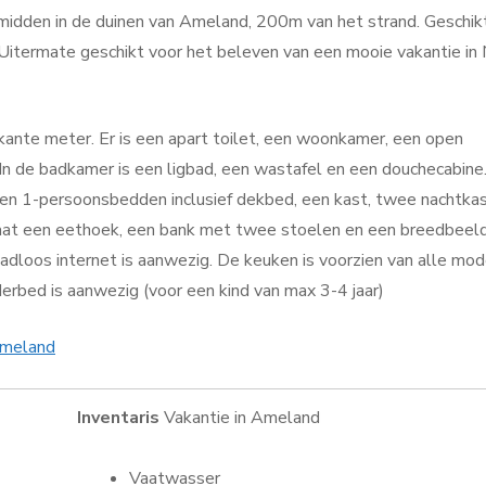
midden in de duinen van Ameland, 200m van het strand. Geschik
 Uitermate geschikt voor het beleven van een mooie vakantie in
kante meter. Er is een apart toilet, een woonkamer, een open
n de badkamer is een ligbad, een wastafel en een douchecabine.
n 1-persoonsbedden inclusief dekbed, een kast, twee nachtkas
aat een eethoek, een bank met twee stoelen en een breedbeel
aadloos internet is aanwezig. De keuken is voorzien van alle mo
erbed is aanwezig (voor een kind van max 3-4 jaar)
Ameland
Inventaris
Vakantie in Ameland
Vaatwasser