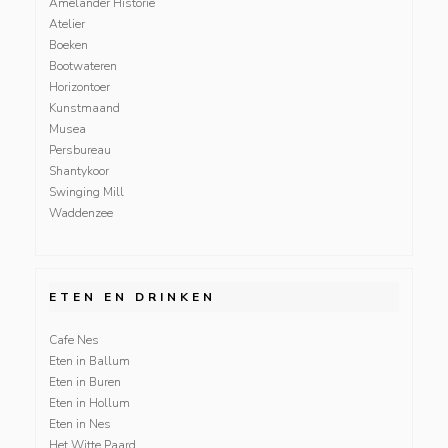
Amelander Historie
Atelier
Boeken
Bootwateren
Horizontoer
Kunstmaand
Musea
Persbureau
Shantykoor
Swinging Mill
Waddenzee
ETEN EN DRINKEN
Cafe Nes
Eten in Ballum
Eten in Buren
Eten in Hollum
Eten in Nes
Het Witte Paard