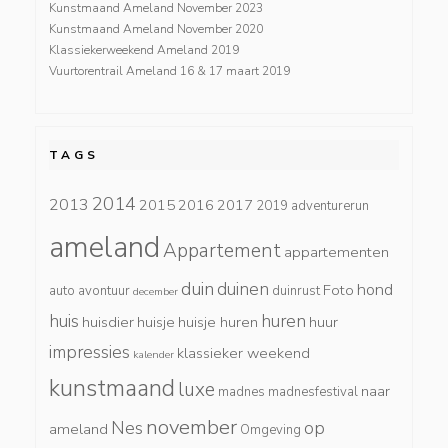
Kunstmaand Ameland November 2023
Kunstmaand Ameland November 2020
Klassiekerweekend Ameland 2019
Vuurtorentrail Ameland 16 & 17 maart 2019
TAGS
2014
2013
2015
2016
2017
2019
adventurerun
ameland
Appartement
appartementen
duin
duinen
hond
Foto
auto
avontuur
duinrust
december
huis
huren
huisdier
huisje
huisje huren
huur
impressies
klassieker weekend
kalender
kunstmaand
luxe
naar
madnes
madnesfestival
november
Nes
op
ameland
Omgeving