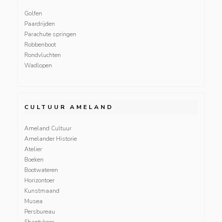
Golfen
Paardrijden
Parachute springen
Robbenboot
Rondvluchten
Wadlopen
CULTUUR AMELAND
Ameland Cultuur
Amelander Historie
Atelier
Boeken
Bootwateren
Horizontoer
Kunstmaand
Musea
Persbureau
Shantykoor