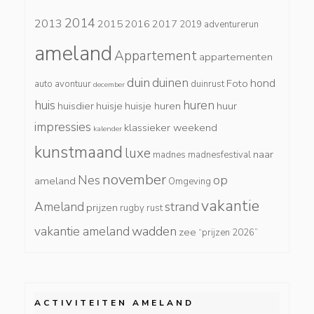
2014
2013
2015
2016
2017
2019
adventurerun
ameland
Appartement
appartementen
duin
duinen
hond
Foto
auto
avontuur
duinrust
december
huis
huren
huisdier
huisje
huisje huren
huur
impressies
klassieker weekend
kalender
kunstmaand
luxe
naar
madnes
madnesfestival
november
Nes
op
ameland
Omgeving
vakantie
Ameland
strand
prijzen
rugby
rust
wadden
vakantie ameland
zee
“prijzen 2026”
ACTIVITEITEN AMELAND