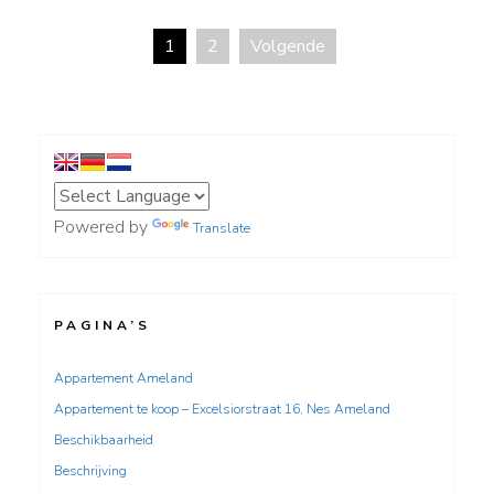
1
2
Volgende
Berichten
paginering
Powered by
Translate
PAGINA’S
Appartement Ameland
Appartement te koop – Excelsiorstraat 16, Nes Ameland
Beschikbaarheid
Beschrijving