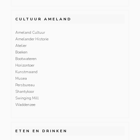
CULTUUR AMELAND
Ameland Cultuur
Amelander Historie
Atelier
Boeken
Bootwateren
Horizontoer
Kunstmaand
Musea
Persbureau
Shantykoor
Swinging Mill
Waddenzee
ETEN EN DRINKEN