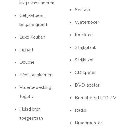
inkijk van anderen
Senseo
Gelijkvloers,
Waterkoker
begane grond
Koelkast
Luxe Keuken
Strijkplank
Ligbad
Strijkijzer
Douche
CD-speler
Eén slaapkamer
DVD-speler
Vloerbedekking =
tegels
Breedbeeld LCD TV
Huisdieren
Radio
toegestaan
Broodrooster