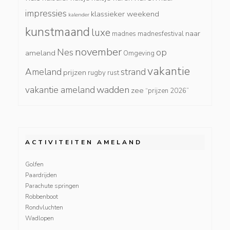
impressies
klassieker weekend
kalender
kunstmaand
luxe
naar
madnes
madnesfestival
november
Nes
op
ameland
Omgeving
vakantie
Ameland
strand
prijzen
rugby
rust
wadden
vakantie ameland
zee
“prijzen 2026”
ACTIVITEITEN AMELAND
Golfen
Paardrijden
Parachute springen
Robbenboot
Rondvluchten
Wadlopen