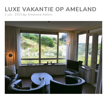
LUXE VAKANTIE OP AMELAND
Posted
2 juli, 2015
by
Ameland Admin
on