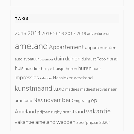
TAGS
2014
2013
2015
2016
2017
2019
adventurerun
ameland
Appartement
appartementen
duin
duinen
hond
Foto
auto
avontuur
duinrust
december
huis
huren
huisdier
huisje
huisje huren
huur
impressies
klassieker weekend
kalender
kunstmaand
luxe
naar
madnes
madnesfestival
november
Nes
op
ameland
Omgeving
vakantie
Ameland
strand
prijzen
rugby
rust
wadden
vakantie ameland
zee
“prijzen 2026”