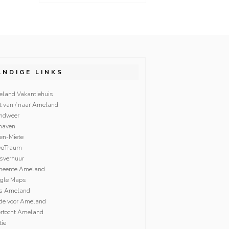
ANDIGE LINKS
land Vakantiehuis
t van / naar Ameland
ndweer
haven
ien-Miete
woTraum
tsverhuur
eente Ameland
gle Maps
s Ameland
fde voor Ameland
rtocht Ameland
tie