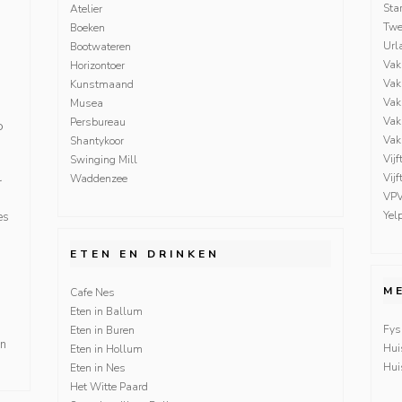
Sta
Atelier
Twe
Boeken
Url
Bootwateren
Vak
Horizontoer
Vak
Kunstmaand
Vak
Musea
Vak
Persbureau
o
Vak
Shantykoor
Vijf
Swinging Mill
Vij
Waddenzee
r
VP
Yel
es
ETEN EN DRINKEN
M
Cafe Nes
Eten in Ballum
Fys
Eten in Buren
en
Hui
Eten in Hollum
Hui
Eten in Nes
Het Witte Paard