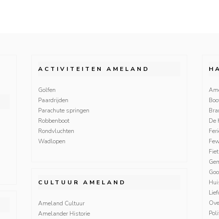
ACTIVITEITEN AMELAND
H
Golfen
Ame
Paardrijden
Boo
Parachute springen
Bra
Robbenboot
De 
Rondvluchten
Fer
Wadlopen
Fe
Fie
Gem
Goo
CULTUUR AMELAND
Hui
Lie
Ove
Ameland Cultuur
Poli
Amelander Historie