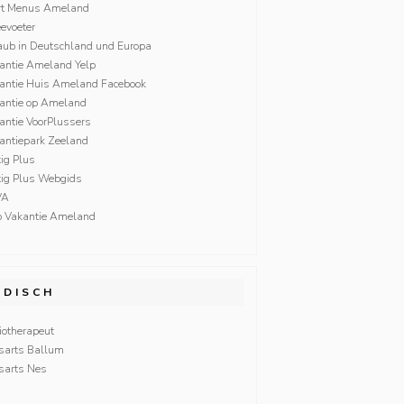
rt Menus Ameland
evoeter
aub in Deutschland und Europa
antie Ameland Yelp
antie Huis Ameland Facebook
antie op Ameland
antie VoorPlussers
antiepark Zeeland
tig Plus
ftig Plus Webgids
VA
p Vakantie Ameland
EDISCH
iotherapeut
sarts Ballum
sarts Nes