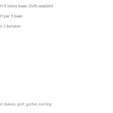
t 9 holes baan, GVB verplicht
t par 3 baan
en 1 betalen
r duinen
,
golf
,
golfen
,
korting