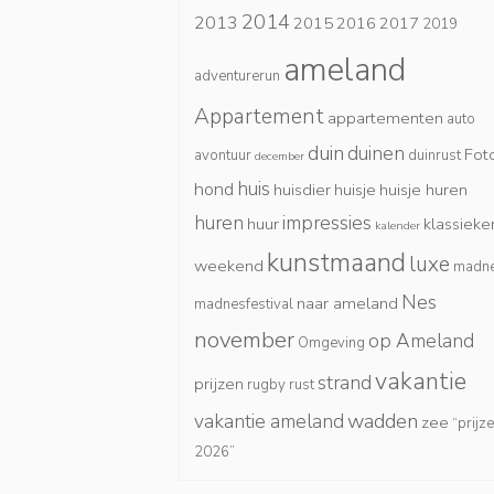
2014
2013
2015
2016
2017
2019
ameland
adventurerun
Appartement
appartementen
auto
duin
duinen
Fot
avontuur
duinrust
december
huis
hond
huisdier
huisje
huisje huren
huren
impressies
huur
klassieke
kalender
kunstmaand
luxe
weekend
madn
Nes
naar ameland
madnesfestival
november
op Ameland
Omgeving
vakantie
strand
prijzen
rugby
rust
wadden
vakantie ameland
zee
“prijz
2026”