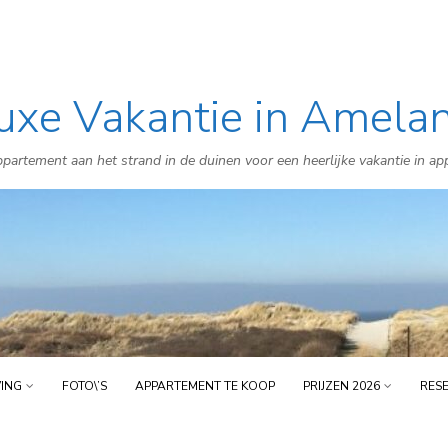
uxe Vakantie in Amela
Skip
to
partement aan het strand in de duinen voor een heerlijke vakantie in a
content
VING
FOTO\’S
APPARTEMENT TE KOOP
PRIJZEN 2026
RES