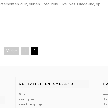
artementen
,
duin
,
duinen
,
Foto
,
huis
,
luxe
,
Nes
,
Omgeving
,
op
Vorige
1
2
ACTIVITEITEN AMELAND
H
Golfen
Ame
Paardrijden
Boo
Parachute springen
Bra