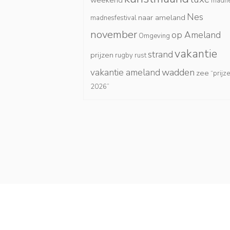
weekend
madn
Nes
naar ameland
madnesfestival
november
op Ameland
Omgeving
vakantie
strand
prijzen
rugby
rust
wadden
vakantie ameland
zee
“prijz
2026”