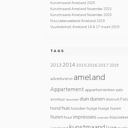
Kunstmaand Ameland 2025
Kunstmaand Ameland November 2023
Kunstmaand Ameland November 2020
Klassiekerweekend Ameland 2019
Vuurtorentrail Ameland 16 & 17 maart 2019
TAGS
2014
2013
2015
2016
2017
2019
ameland
adventurerun
Appartement
appartementen
auto
duin
duinen
Fot
avontuur
duinrust
december
huis
hond
huisdier
huisje
huisje huren
huren
impressies
huur
klassieke
kalender
kunstmaand
luxe