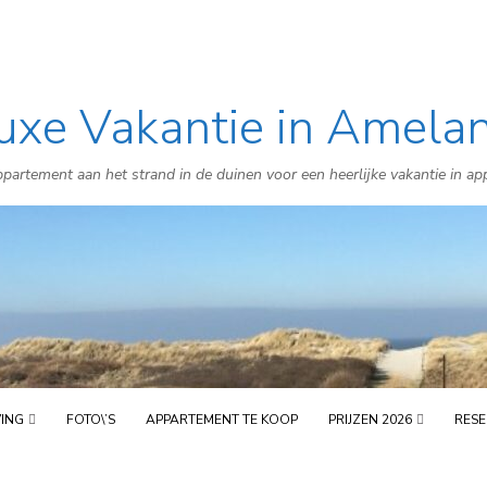
uxe Vakantie in Amela
Skip
to
partement aan het strand in de duinen voor een heerlijke vakantie in a
content
VING
FOTO\’S
APPARTEMENT TE KOOP
PRIJZEN 2026
RESE