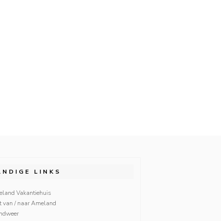
ANDIGE LINKS
land Vakantiehuis
t van / naar Ameland
ndweer