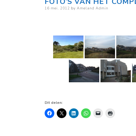
FOTO’S VAN HET COMP
Posted
16 mei, 2012
by
Ameland Admin
on
Dit delen: