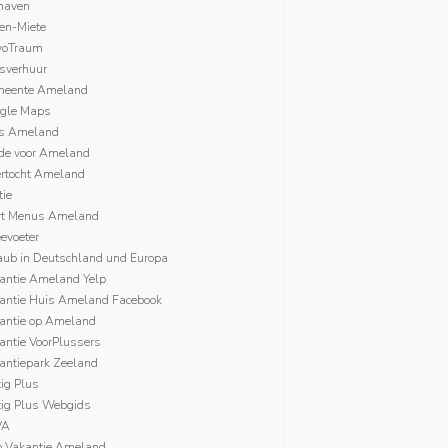
haven
ien-Miete
woTraum
tsverhuur
eente Ameland
gle Maps
s Ameland
fde voor Ameland
rtocht Ameland
tie
rt Menus Ameland
evoeter
aub in Deutschland und Europa
antie Ameland Yelp
antie Huis Ameland Facebook
antie op Ameland
antie VoorPlussers
antiepark Zeeland
tig Plus
ftig Plus Webgids
VA
p Vakantie Ameland