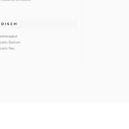
EDISCH
iotherapeut
sarts Ballum
sarts Nes