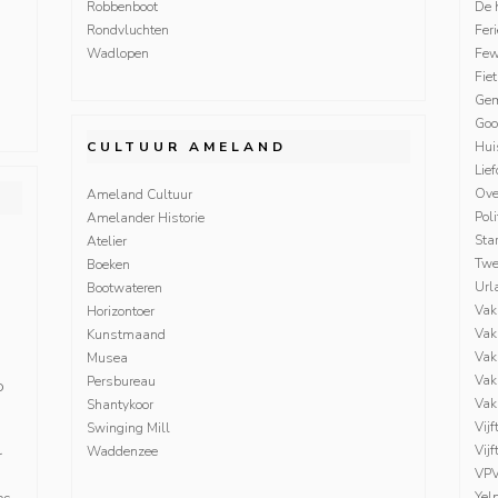
Robbenboot
De 
Rondvluchten
Fer
Wadlopen
Fe
Fie
Gem
Goo
CULTUUR AMELAND
Hui
Lie
Ove
Ameland Cultuur
Poli
Amelander Historie
Sta
Atelier
Twe
Boeken
Url
Bootwateren
Vak
Horizontoer
Vak
Kunstmaand
Vak
Musea
Vak
Persbureau
o
Vak
Shantykoor
Vijf
Swinging Mill
Vij
Waddenzee
r
VP
Yel