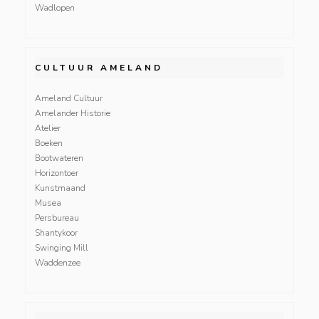
Wadlopen
CULTUUR AMELAND
Ameland Cultuur
Amelander Historie
Atelier
Boeken
Bootwateren
Horizontoer
Kunstmaand
Musea
Persbureau
Shantykoor
Swinging Mill
Waddenzee