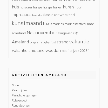
huis
huren
huisdier
huisje
huisje huren
huur
impressies
klassieker weekend
kalender
kunstmaand
luxe
naar
madnes
madnesfestival
november
Nes
op
ameland
Omgeving
vakantie
Ameland
strand
prijzen
rugby
rust
wadden
vakantie ameland
zee
“prijzen 2026”
ACTIVITEITEN AMELAND
Golfen
Paardrijden
Parachute springen
Robbenboot
Rondvluchten