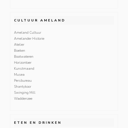
CULTUUR AMELAND
Ameland Cultuur
Amelander Historie
Atelier
Boeken
Bootwateren
Horizontoer
Kunstmaand
Musea
Persbureau
Shantykoor
Swinging Mill
Waddenzee
ETEN EN DRINKEN