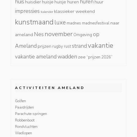
huis
huren
huisdier
huisje
huisje huren
huur
impressies
klassieker weekend
kalender
kunstmaand
luxe
naar
madnes
madnesfestival
november
Nes
op
ameland
Omgeving
vakantie
Ameland
strand
prijzen
rugby
rust
wadden
vakantie ameland
zee
“prijzen 2026”
ACTIVITEITEN AMELAND
Golfen
Paardrijden
Parachute springen
Robbenboot
Rondvluchten
Wadlopen