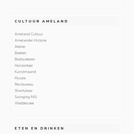
CULTUUR AMELAND
Ameland Cultuur
Amelander Historie
Atelier
Boeken
Bootwateren
Horizontoer
Kunstmaand
Musea
Persbureau
Shantykoor
Swinging Mill
Waddenzee
ETEN EN DRINKEN