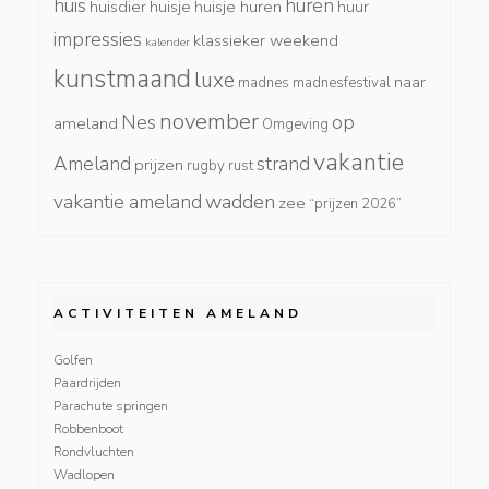
huis
huren
huisdier
huisje
huisje huren
huur
impressies
klassieker weekend
kalender
kunstmaand
luxe
naar
madnes
madnesfestival
november
Nes
op
ameland
Omgeving
vakantie
Ameland
strand
prijzen
rugby
rust
wadden
vakantie ameland
zee
“prijzen 2026”
ACTIVITEITEN AMELAND
Golfen
Paardrijden
Parachute springen
Robbenboot
Rondvluchten
Wadlopen