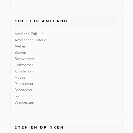
CULTUUR AMELAND
Ameland Cultuur
Amelander Historie
Atelier
Boeken
Bootwateren
Horizontoer
Kunstmaand
Musea
Persbureau
Shantykoor
Swinging Mill
Waddenzee
ETEN EN DRINKEN