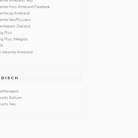
antie Ameland Yelp
antie Huis Ameland Facebook
antie op Ameland
antie VoorPlussers
antiepark Zeeland
tig Plus
ftig Plus Webgids
VA
p Vakantie Ameland
EDISCH
iotherapeut
sarts Ballum
sarts Nes