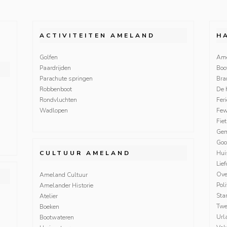
ACTIVITEITEN AMELAND
H
Golfen
Ame
Paardrijden
Boo
Parachute springen
Bra
Robbenboot
De 
Rondvluchten
Fer
Wadlopen
Fe
Fie
Gem
Goo
CULTUUR AMELAND
Hui
Lie
Ove
Ameland Cultuur
Poli
Amelander Historie
Sta
Atelier
Twe
Boeken
Url
Bootwateren