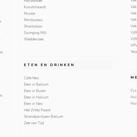
Vak
Horizontoer
Vak
Kunstmaand
Vak
Musea
Vak
Persbureau
o
Vak
Shantykoor
Vijf
Swinging Mill
Vij
Waddenzee
r
VP
Yel
es
ETEN EN DRINKEN
M
Cafe Nes
Eten in Ballum
Fys
Eten in Buren
en
Hui
Eten in Hollum
Hui
Eten in Nes
Het Witte Paard
Strandpaviljoen Ballum
Zee van Tijd