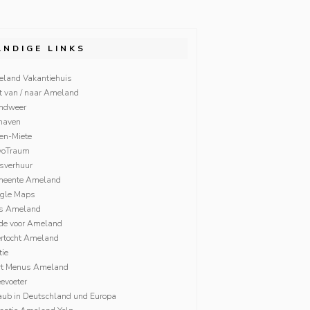
ANDIGE LINKS
land Vakantiehuis
t van / naar Ameland
ndweer
haven
ien-Miete
woTraum
tsverhuur
eente Ameland
gle Maps
s Ameland
fde voor Ameland
rtocht Ameland
tie
rt Menus Ameland
evoeter
aub in Deutschland und Europa