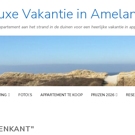
uxe Vakantie in Amela
Skip
to
partement aan het strand in de duinen voor een heerlijke vakantie in a
content
VING
FOTO\’S
APPARTEMENT TE KOOP
PRIJZEN 2026
RESE
TENKANT"