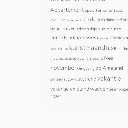
Appartement
appartementen
auto
duin
duinen
Fot
avontuur
duinrust
december
huis
hond
huisdier
huisje
huisje huren
huren
impressies
huur
klassieke
kalender
kunstmaand
luxe
weekend
madn
Nes
naar ameland
madnesfestival
november
op Ameland
Omgeving
vakantie
strand
prijzen
rugby
rust
wadden
vakantie ameland
zee
“prijz
2026”